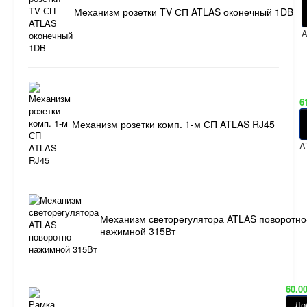
Механизм розетки TV СП ATLAS оконечный 1DB
A
6
Механизм розетки комп. 1-м СП ATLAS RJ45
A
Механизм светорегулятора ATLAS поворотно
нажимной 315Вт
60.0
До