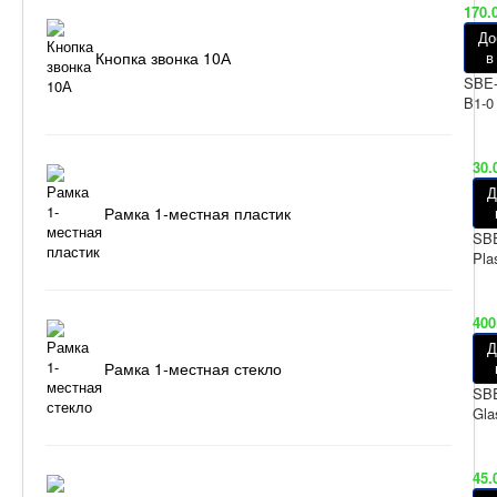
170.
До
Кнопка звонка 10А
в
SBE-
B1-0
30.
Д
Рамка 1-местная пластик
SBE
Pla
400
Д
Рамка 1-местная стекло
SBE
Gla
45.