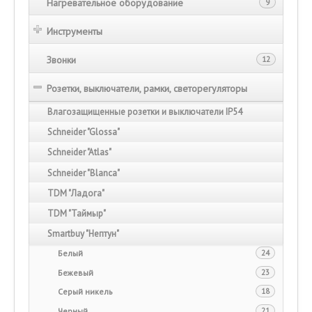
Нагревательное оборудование
9
Инструменты
Звонки
12
Розетки, выключатели, рамки, светорегуляторы
Влагозащищенные розетки и выключатели IP54
Schneider "Glossa"
Schneider "Atlas"
Schneider "Blanca"
TDM "Ладога"
TDM "Таймыр"
Smartbuy "Нептун"
Белый
24
Бежевый
23
Серый никель
18
Черный
21