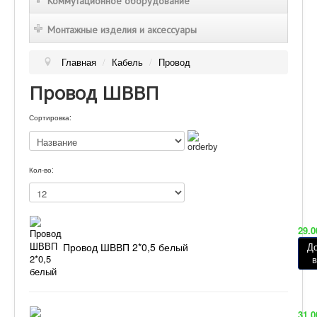
Коммутационное оборудование
Монтажные изделия и аксессуары
Главная
/
Кабель
/
Провод
Провод ШВВП
Сортировка:
Кол-во:
29.0
Провод ШВВП 2*0,5 белый
Д
в
31.0